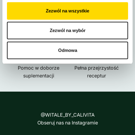
Zezwól na wszystkie
DARMOWA DOSTAWA
BEZPIECZNE ZAKUPY
Zezwól na wybór
Kurier w 24h
BLIK, Apple/Google Pay
Odmowa
WSPARCIE EKSPERTA
NATURALNE FORMUŁY
Pomoc w doborze
Pełna przejrzystość
suplementacji
receptur
@WITALE_BY_CALIVITA
Obseruj nas na Instagramie