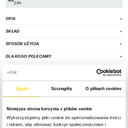
24h
OPIS
+
SKŁAD
+
SPOSÓB UŻYCIA
+
DLA KOGO POLECAMY
+
Zmniejsz ilość
Zwiększ ilość
Zgoda
Szczegóły
O plikach cookies
DODAJ DO KOSZYKA
KUP TERAZ
Niniejsza strona korzysta z plików cookie
Wykorzystujemy pliki cookie do spersonalizowania treści
i reklam, aby oferować funkcje społecznościowe i
ETYKIETA PRODUKTU