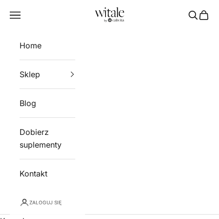
Przejdź do treści
Witale
Menu
Szukaj
Kosz
Home
Sklep
Blog
Dobierz
suplementy
Kontakt
ZALOGUJ SIĘ