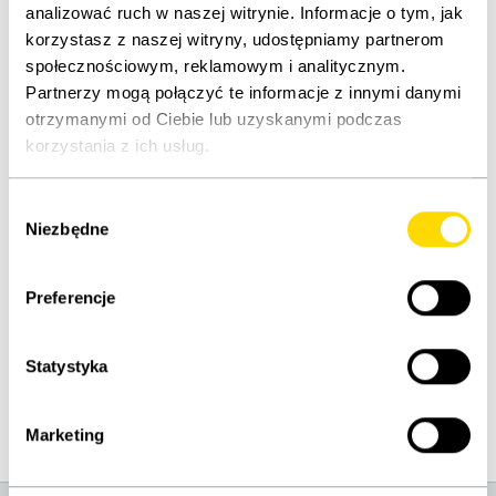
analizować ruch w naszej witrynie. Informacje o tym, jak
korzystasz z naszej witryny, udostępniamy partnerom
społecznościowym, reklamowym i analitycznym.
Partnerzy mogą połączyć te informacje z innymi danymi
OPIS
OCENY
otrzymanymi od Ciebie lub uzyskanymi podczas
korzystania z ich usług.
Wybór
Niezbędne
zgody
Preferencje
TO CIEBIE ZAINTERESOWAŁO
Ostatnio oglądane
Statystyka
Marketing