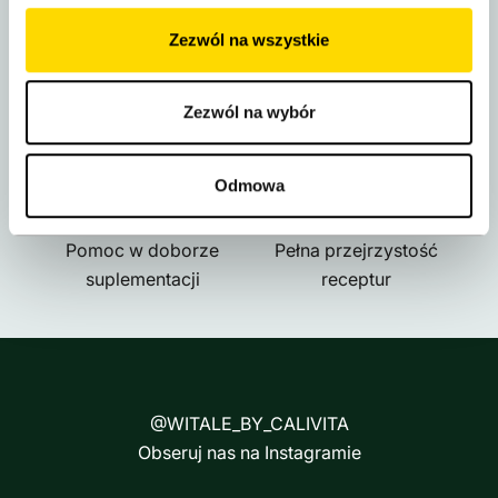
Zezwól na wszystkie
DARMOWA DOSTAWA
BEZPIECZNE ZAKUPY
Zezwól na wybór
Kurier w 24h
BLIK, Apple/Google Pay
Odmowa
WSPARCIE EKSPERTA
NATURALNE FORMUŁY
Pomoc w doborze
Pełna przejrzystość
suplementacji
receptur
@WITALE_BY_CALIVITA
Obseruj nas na Instagramie