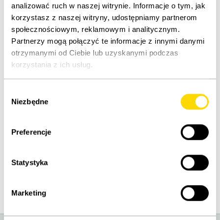
analizować ruch w naszej witrynie. Informacje o tym, jak
korzystasz z naszej witryny, udostępniamy partnerom
społecznościowym, reklamowym i analitycznym.
Partnerzy mogą połączyć te informacje z innymi danymi
OPIS
OCENY
otrzymanymi od Ciebie lub uzyskanymi podczas
korzystania z ich usług.
Wybór
Niezbędne
zgody
Preferencje
TO CIEBIE ZAINTERESOWAŁO
Ostatnio oglądane
Statystyka
Marketing