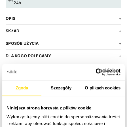
24h
OPIS
+
SKŁAD
+
SPOSÓB UŻYCIA
+
DLA KOGO POLECAMY
+
Zmniejsz ilość
Zwiększ ilość
Zgoda
Szczegóły
O plikach cookies
DODAJ DO KOSZYKA
KUP TERAZ
Niniejsza strona korzysta z plików cookie
Wykorzystujemy pliki cookie do spersonalizowania treści
i reklam, aby oferować funkcje społecznościowe i
ETYKIETA PRODUKTU