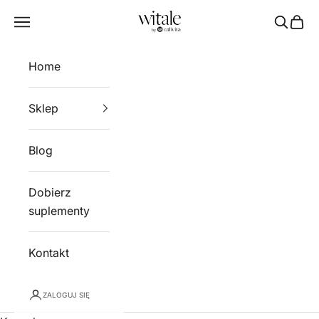
Przejdź do treści
Witale
Menu
Szukaj
Kosz
Home
Sklep
Blog
Dobierz
suplementy
Kontakt
ZALOGUJ SIĘ