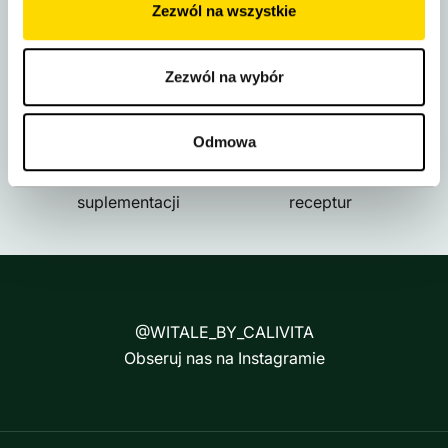
Zezwól na wszystkie
DARMOWA DOSTAWA
BEZPIECZNE ZAKUPY
Kurier w 24h
BLIK, Apple/Google Pay
Zezwól na wybór
Odmowa
WSPARCIE EKSPERTA
NATURALNE FORMUŁY
Pomoc w doborze
Pełna przejrzystość
suplementacji
receptur
@WITALE_BY_CALIVITA
Obseruj nas na Instagramie