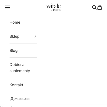
Przejdź do treści
Witale
Menu
Szukaj
Kosz
Home
Sklep
Blog
Dobierz
suplementy
Kontakt
ZALOGUJ SIĘ