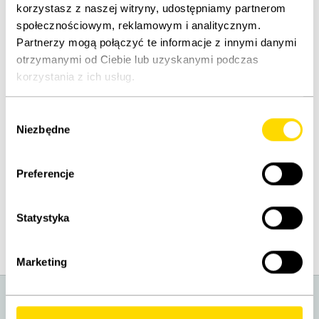
korzystasz z naszej witryny, udostępniamy partnerom
społecznościowym, reklamowym i analitycznym.
OPIS
OCENY
Partnerzy mogą połączyć te informacje z innymi danymi
otrzymanymi od Ciebie lub uzyskanymi podczas
korzystania z ich usług.
Wybór
Niezbędne
zgody
TO CIEBIE ZAINTERESOWAŁO
Preferencje
Ostatnio oglądane
Statystyka
Marketing